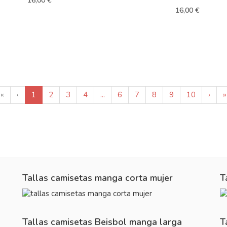
16,00 €
16,00 €
«
‹
1
2
3
4
...
6
7
8
9
10
›
»
Tallas camisetas manga corta mujer
T
Tallas camisetas Beisbol manga larga
T