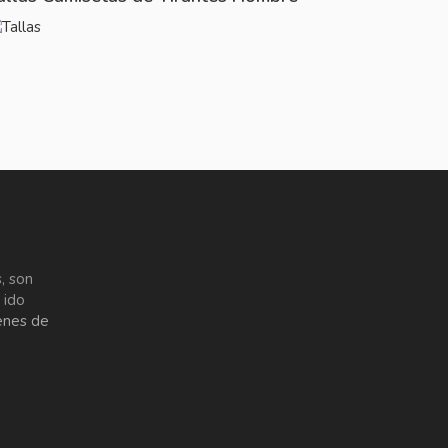
, son
 ido
enes de