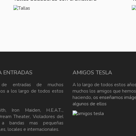
A ENTRADAS
AMIGOS TESLA
 de entradas de muchos
A lo largo de todos estos años
tos a los largo de todos estos
muchos los amigos que hemos
haciendo,
os enseñamos imág
algunos de ellos
ith, Iron Maiden, H.E.A.T..,
Dream Theater, Violadores del
, a bandas mas pequeñas
es, locales e internacionales.