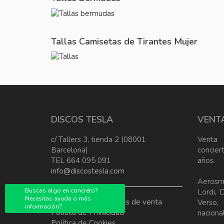
Tallas Camisetas de Tirantes Mujer
DISCOS TESLA
VENT
c/ Tallers 3, tienda 2 (08001
Venta
Barcelona)
concier
TEL 664 095 091
años.
info@discostesla.com
Aerosm
Buscas algo en concreto?
Lordi, 
Necesitas ayuda o más
Terminos y condiciones de venta
Verso
información?
Política de Privacidad
nacional
Política de Cookies