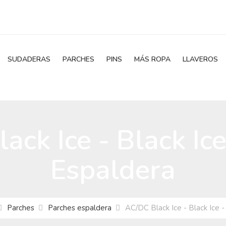
SUDADERAS
PARCHES
PINS
MÁS ROPA
LLAVEROS
ack Ice - Black Ice
Espaldera
Parches
Parches espaldera
AC/DC Black Ice - Black Ice 