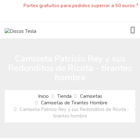
Portes gratuitos para pedidos superior a 50 euros *
TOG
Camiseta Patricio Rey y sus
Redonditos de Ricota - tirantes
hombre
Inicio
Tienda
Camisetas
Camisetas de Tirantes Hombre
Camiseta Patricio Rey y sus Redonditos de Ricota -
tirantes hombre