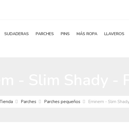
SUDADERAS
PARCHES
PINS
MÁS ROPA
LLAVEROS
m - Slim Shady - 
Tienda
Parches
Parches pequeños
Eminem - Slim Shady