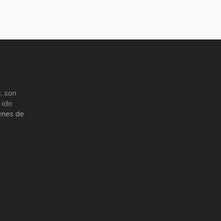
, son
 ido
enes de