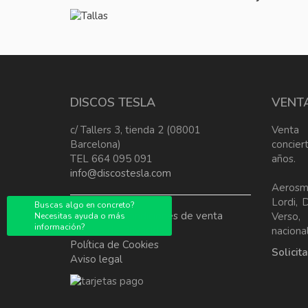
DISCOS TESLA
VENT
c/ Tallers 3, tienda 2 (08001
Venta
Barcelona)
concier
TEL 664 095 091
años.
info@discostesla.com
Aerosm
Lordi, 
Buscas algo en concreto?
Terminos y condiciones de venta
Verso
Necesitas ayuda o más
información?
Política de Privacidad
nacional
Política de Cookies
Solicit
Aviso legal