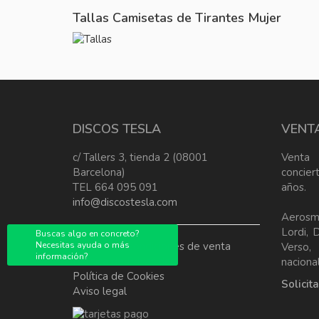
Tallas Camisetas de Tirantes Mujer
DISCOS TESLA
VENT
c/ Tallers 3, tienda 2 (08001
Venta
Barcelona)
concier
TEL 664 095 091
años.
info@discostesla.com
Aerosm
Lordi, 
Buscas algo en concreto?
Necesitas ayuda o más
Terminos y condiciones de venta
Verso
información?
Política de Privacidad
nacional
Política de Cookies
Solicit
Aviso legal