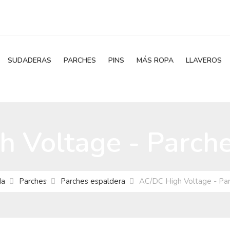
SUDADERAS
PARCHES
PINS
MÁS ROPA
LLAVEROS
 Voltage - Parch
da
Parches
Parches espaldera
AC/DC High Voltage - Pa