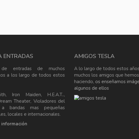
A ENTRADAS
AMIGOS TESLA
 de entradas de muchos
A lo largo de todos estos años
tos a los largo de todos estos
muchos los amigos que hemos
haciendo,
os enseñamos imág
algunos de ellos
ith, Iron Maiden, H.E.A.T..,
Dream Theater, Violadores del
, a bandas mas pequeñas
es, locales e internacionales.
a información