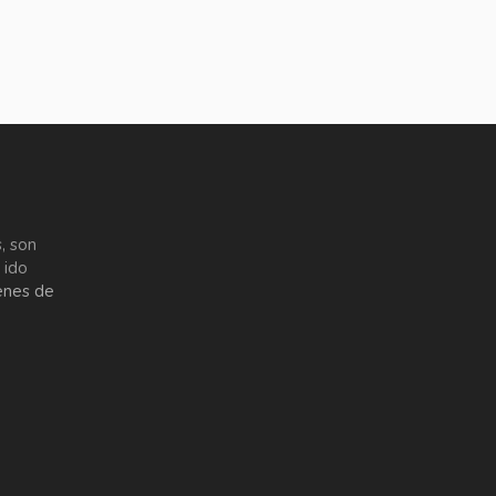
, son
 ido
enes de