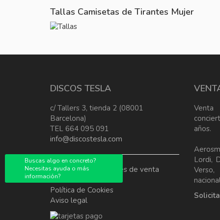
Tallas Camisetas de Tirantes Mujer
DISCOS TESLA
VENT
c/ Tallers 3, tienda 2 (08001
Venta
Barcelona)
concier
TEL 664 095 091
años.
info@discostesla.com
Aerosm
Lordi, 
Buscas algo en concreto?
Necesitas ayuda o más
Terminos y condiciones de venta
Verso
información?
Política de Privacidad
nacional
Política de Cookies
Solicit
Aviso legal