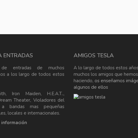
A ENTRADAS
AMIGOS TESLA
 de entradas de muchos
A lo largo de todos estos años
tos a los largo de todos estos
muchos los amigos que hemos
haciendo,
os enseñamos imág
algunos de ellos
ith, Iron Maiden, H.E.A.T..,
Dream Theater, Violadores del
, a bandas mas pequeñas
es, locales e internacionales.
a información