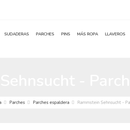
SUDADERAS
PARCHES
PINS
MÁS ROPA
LLAVEROS
Sehnsucht - Parch
a
Parches
Parches espaldera
Rammstein Sehnsucht - Pa