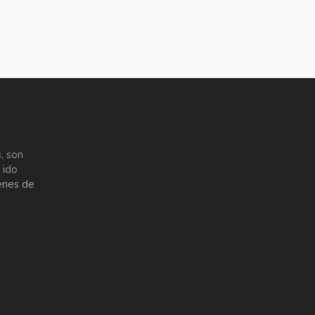
, son
 ido
enes de