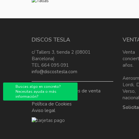
DISCOS TESLA
VENT
c/ Tallers 3, tienda 2 (08001
Venta
Barcelona)
concier
TEL 664 095 091
años.
info@discostesla.com
Aerosm
Lordi, 
Buscas algo en concreto?
Terminos y condiciones de venta
Verso
Necesitas ayuda o más
información?
Política de Privacidad
nacional
Política de Cookies
Solicit
Aviso legal